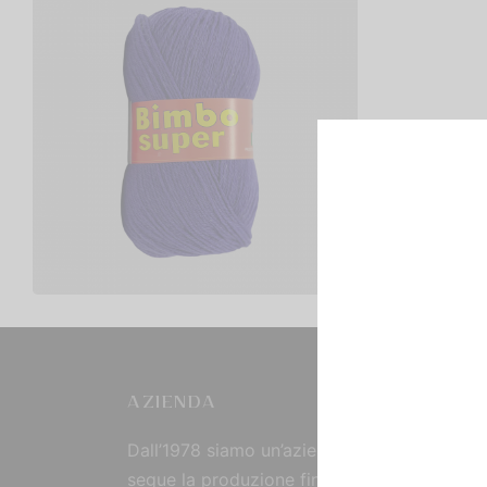
Bimbo Super
€
2,00
Scegli
AZIENDA
Dall’1978 siamo un’azienda strutturata che
segue la produzione fin dall’origine, curand