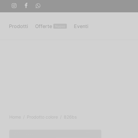
Prodotti
Offerte
Eventi
Nuovo
Home
/
Prodotto colore
/
826bs