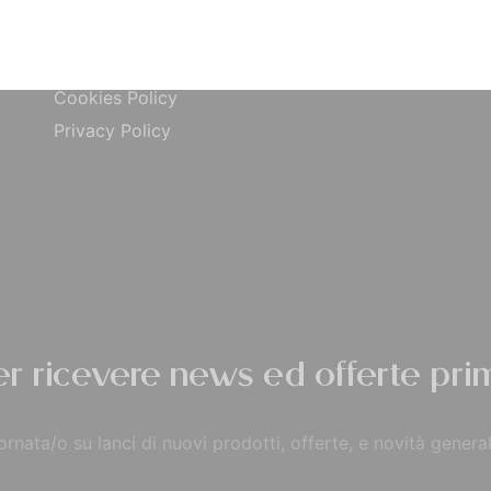
ta
Carta di Credito
Traccia Ordine
do
Contrassegno
Termini e condizioni
Cookies Policy
Privacy Policy
per ricevere news ed offerte prim
rnata/o su lanci di nuovi prodotti, offerte, e novità general