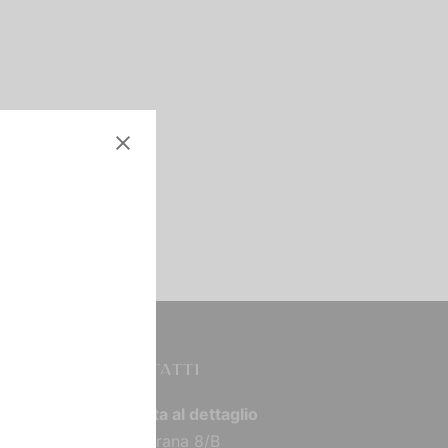
CONTATTI
Vendita al dettaglio
Via Torana 8/B