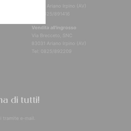
83031 Ariano Irpino (AV)
Tel: 0825/891416
Vendita all'ingrosso
Via Brecceto, SNC
83031 Ariano Irpino (AV)
Tel: 0825/892209
a di tutti!
i tramite e-mail.