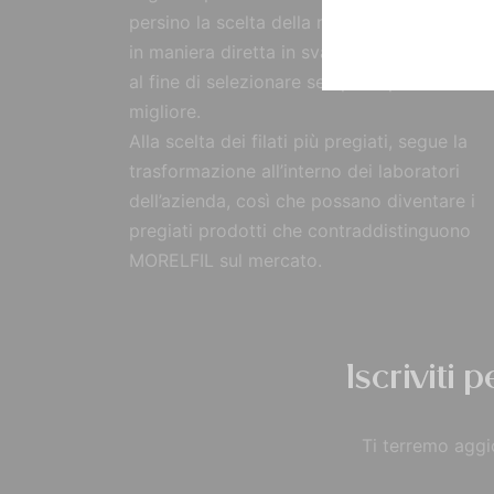
persino la scelta della materia prima, reperi
in maniera diretta in svariate parti del mon
al fine di selezionare sempre il prodotto
migliore.
Alla scelta dei filati più pregiati, segue la
trasformazione all’interno dei laboratori
dell’azienda, così che possano diventare i
pregiati prodotti che contraddistinguono
MORELFIL sul mercato.
Iscriviti 
Ti terremo aggio