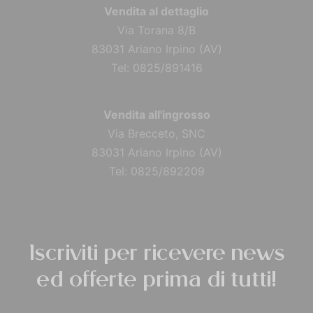
Vendita al dettaglio
Via Torana 8/B
83031 Ariano Irpino (AV)
Tel: 0825/891416
Vendita all'ingrosso
Via Brecceto, SNC
83031 Ariano Irpino (AV)
Tel: 0825/892209
Iscriviti per ricevere news
ed offerte prima di tutti!