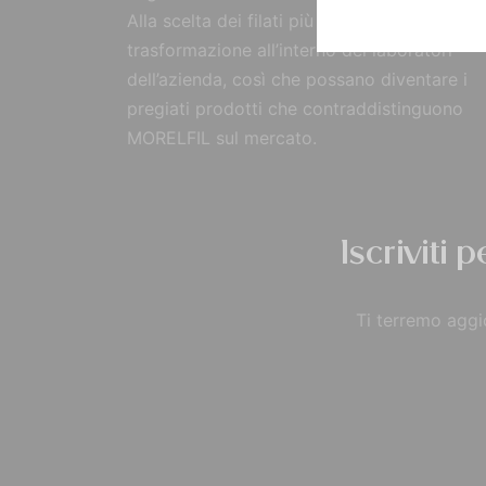
Alla scelta dei filati più pregiati, segue la
trasformazione all’interno dei laboratori
dell’azienda, così che possano diventare i
pregiati prodotti che contraddistinguono
MORELFIL sul mercato.
Iscriviti 
Ti terremo aggio