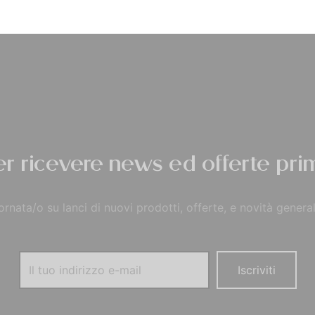
Privacy Policy
per ricevere news ed offerte prim
rnata/o su lanci di nuovi prodotti, offerte, e novità general