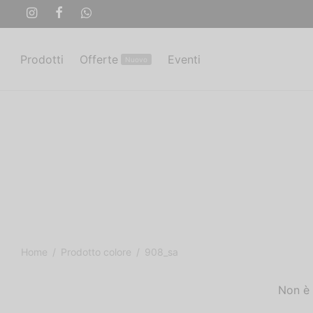
Prodotti
Offerte
Eventi
Nuovo
Home
/
Prodotto colore
/
908_sa
Non è 