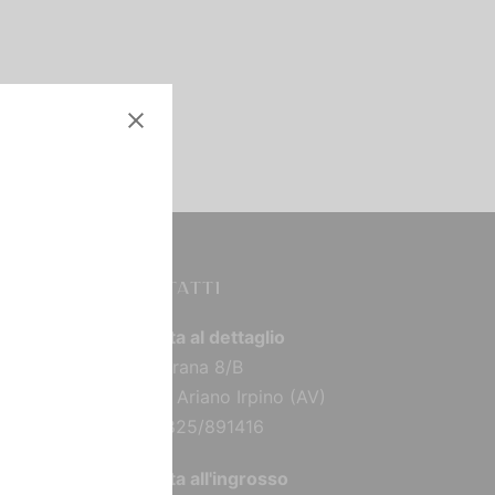
CONTATTI
Vendita al dettaglio
Via Torana 8/B
83031 Ariano Irpino (AV)
Tel: 0825/891416
Vendita all'ingrosso