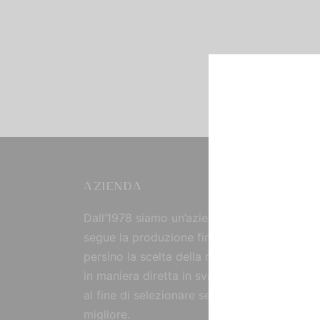
AZIENDA
Dall’1978 siamo un’azienda strutturata che
segue la produzione fin dall’origine, curand
persino la scelta della materia prima, reperi
in maniera diretta in svariate parti del mon
al fine di selezionare sempre il prodotto
migliore.