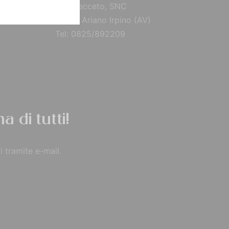
Via Brecceto, SNC
83031 Ariano Irpino (AV)
Tel: 0825/892209
a di tutti!
i tramite e-mail.