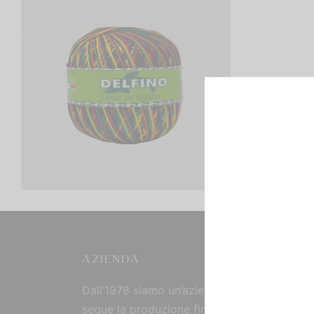
Cotone Delfino Sfumato Titolo 3
€
4,00
Scegli
AZIENDA
Dall’1978 siamo un’azienda strutturata che
segue la produzione fin dall’origine, curand