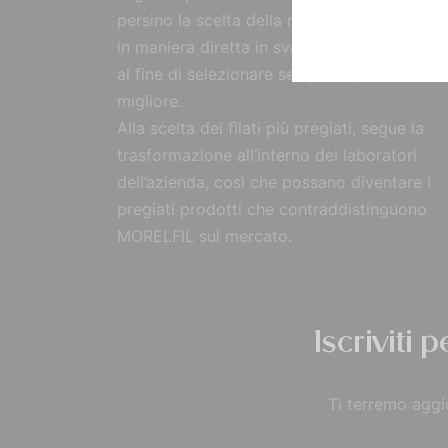
persino la scelta della materia prima, reperi
in maniera diretta in svariate parti del mon
al fine di selezionare sempre il prodotto
migliore.
Alla scelta dei filati più pregiati, segue la
trasformazione all’interno dei laboratori
dell’azienda, così che possano diventare i
pregiati prodotti che contraddistinguono
MORELFIL sul mercato.
Iscriviti 
Ti terremo aggio