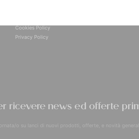
ta
Carta di Credito
Traccia Ordine
do
Contrassegno
Termini e condizioni
Cookies Policy
Privacy Policy
per ricevere news ed offerte prim
rnata/o su lanci di nuovi prodotti, offerte, e novità general