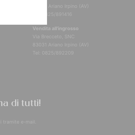
83031 Ariano Irpino (AV)
Tel: 0825/891416
Vendita all'ingrosso
Via Brecceto, SNC
83031 Ariano Irpino (AV)
Tel: 0825/892209
a di tutti!
i tramite e-mail.