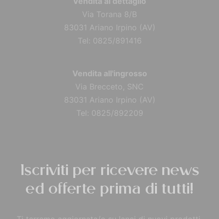
Vendita al dettaglio
Via Torana 8/B
83031 Ariano Irpino (AV)
Tel: 0825/891416
Vendita all'ingrosso
Via Brecceto, SNC
83031 Ariano Irpino (AV)
Tel: 0825/892209
Iscriviti per ricevere news
ed offerte prima di tutti!
Ti terremo aggiornata/o su lanci di nuovi prodotti,