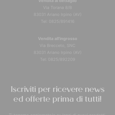
Vendita al dettaglio
Via Torana 8/B
83031 Ariano Irpino (AV)
Tel: 0825/891416
Vendita all'ingrosso
Via Brecceto, SNC
83031 Ariano Irpino (AV)
Tel: 0825/892209
Iscriviti per ricevere news
ed offerte prima di tutti!
Ti terremo aggiornata/o su lanci di nuovi prodotti,