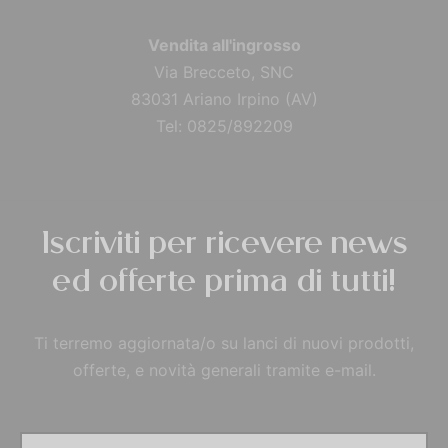
Vendita all'ingrosso
Via Brecceto, SNC
83031 Ariano Irpino (AV)
Tel: 0825/892209
Iscriviti per ricevere news
ed offerte prima di tutti!
Ti terremo aggiornata/o su lanci di nuovi prodotti,
offerte, e novità generali tramite e-mail.