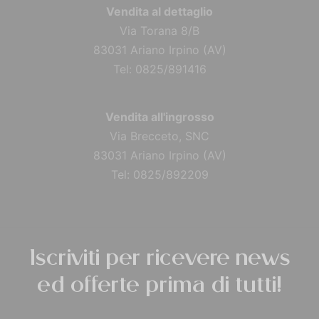
Vendita al dettaglio
Via Torana 8/B
83031 Ariano Irpino (AV)
Tel: 0825/891416
Vendita all'ingrosso
Via Brecceto, SNC
83031 Ariano Irpino (AV)
Tel: 0825/892209
Iscriviti per ricevere news
ed offerte prima di tutti!