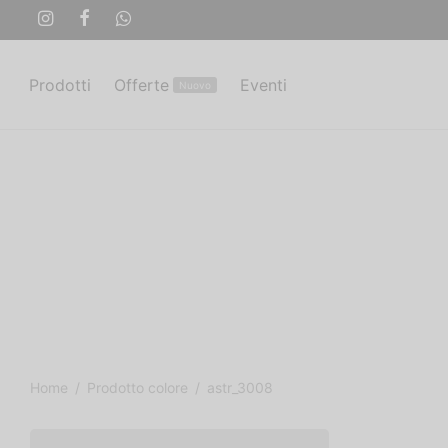
Prodotti
Offerte
Eventi
Nuovo
Home
/
Prodotto colore
/
astr_3008