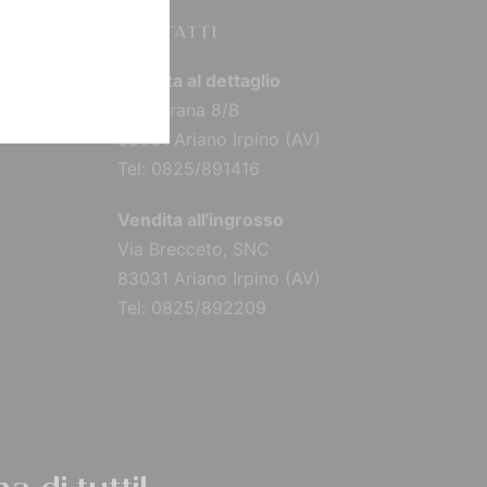
CONTATTI
Vendita al dettaglio
Via Torana 8/B
83031 Ariano Irpino (AV)
Tel: 0825/891416
Vendita all'ingrosso
Via Brecceto, SNC
83031 Ariano Irpino (AV)
Tel: 0825/892209