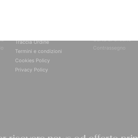
SITO
PAGAMENTI
Bonifico Bancario
Chi siamo
o
Paypal
Contatti
ta
Carta di Credito
Traccia Ordine
do
Contrassegno
Termini e condizioni
Cookies Policy
Privacy Policy