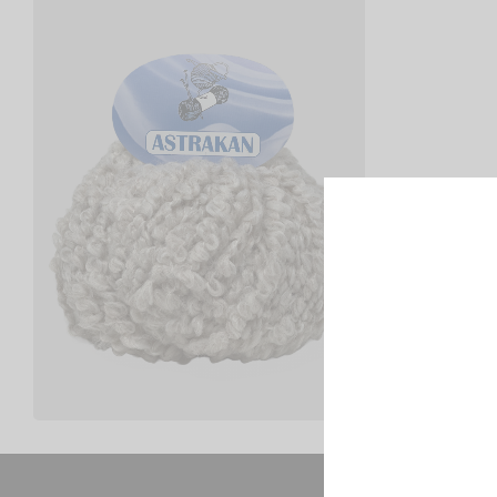
Astrakan
€
2,50
Scegli