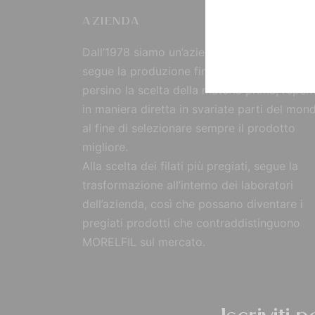
AZIENDA
Dall’1978 siamo un’azienda strutturata che
segue la produzione fin dall’origine, curand
persino la scelta della materia prima, reperi
in maniera diretta in svariate parti del mon
al fine di selezionare sempre il prodotto
migliore.
Alla scelta dei filati più pregiati, segue la
trasformazione all’interno dei laboratori
dell’azienda, così che possano diventare i
pregiati prodotti che contraddistinguono
MORELFIL sul mercato.