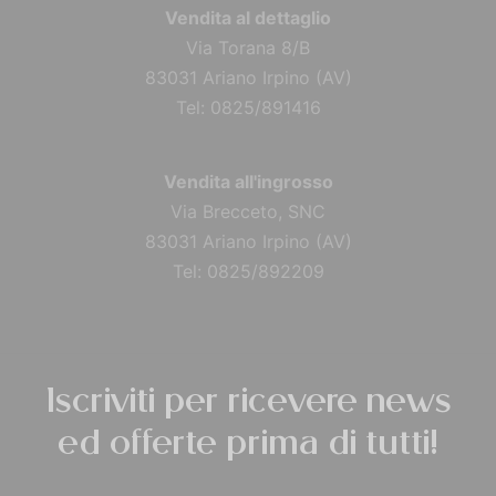
Vendita al dettaglio
Via Torana 8/B
83031 Ariano Irpino (AV)
Tel: 0825/891416
Vendita all'ingrosso
Via Brecceto, SNC
83031 Ariano Irpino (AV)
Tel: 0825/892209
Iscriviti per ricevere news
ed offerte prima di tutti!