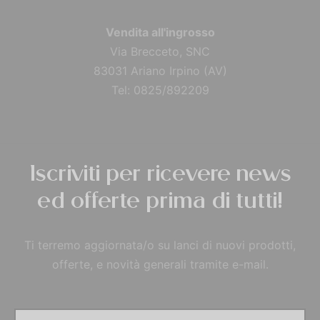
Vendita all'ingrosso
Via Brecceto, SNC
83031 Ariano Irpino (AV)
Tel: 0825/892209
Iscriviti per ricevere news
ed offerte prima di tutti!
Ti terremo aggiornata/o su lanci di nuovi prodotti,
offerte, e novità generali tramite e-mail.