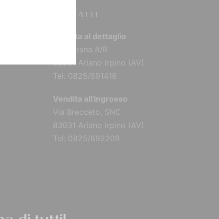
CONTATTI
Vendita al dettaglio
Via Torana 8/B
83031 Ariano Irpino (AV)
Tel: 0825/891416
Vendita all'ingrosso
Via Brecceto, SNC
83031 Ariano Irpino (AV)
Tel: 0825/892209