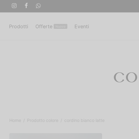
Prodotti
Offerte
Eventi
Nuovo
CO
Home
/
Prodotto colore
/
cordino bianco latte