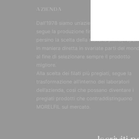
AZIENDA
Dall’1978 siamo un’azienda strutturata che
segue la produzione fin dall’origine, curand
persino la scelta della materia prima, reperi
in maniera diretta in svariate parti del mon
al fine di selezionare sempre il prodotto
migliore.
Alla scelta dei filati più pregiati, segue la
trasformazione all’interno dei laboratori
dell’azienda, così che possano diventare i
pregiati prodotti che contraddistinguono
MORELFIL sul mercato.