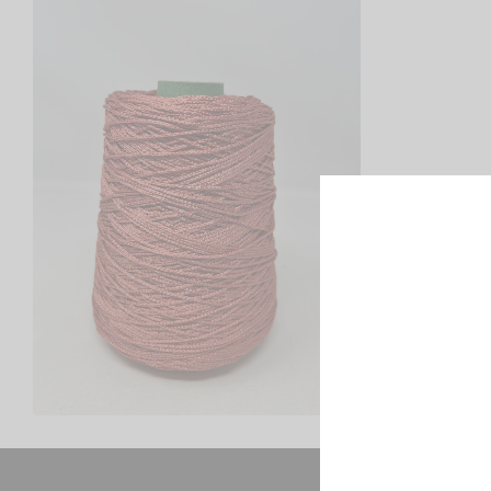
Cordino 2mm – Rocche da
400/ 500 GR C.A
€
7,00
Scegli