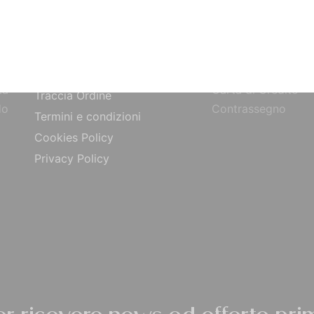
SITO
PAGAMENTI
Bonifico Bancario
Chi siamo
o
Paypal
Contatti
ta
Carta di Credito
Traccia Ordine
do
Contrassegno
Termini e condizioni
Cookies Policy
Privacy Policy