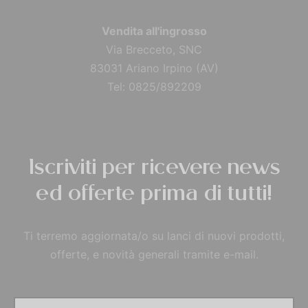
Vendita all'ingrosso
Via Brecceto, SNC
83031 Ariano Irpino (AV)
Tel: 0825/892209
Iscriviti per ricevere news
ed offerte prima di tutti!
Ti terremo aggiornata/o su lanci di nuovi prodotti,
offerte, e novità generali tramite e-mail.