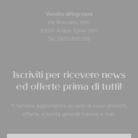
Vendita all'ingrosso
Via Brecceto, SNC
83031 Ariano Irpino (AV)
Tel: 0825/892209
Iscriviti per ricevere news
ed offerte prima di tutti!
Ti terremo aggiornata/o su lanci di nuovi prodotti,
offerte, e novità generali tramite e-mail.