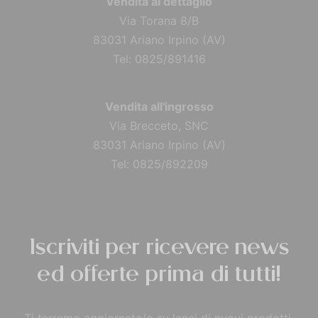
Vendita al dettaglio
Via Torana 8/B
83031 Ariano Irpino (AV)
Tel: 0825/891416
Vendita all'ingrosso
Via Brecceto, SNC
83031 Ariano Irpino (AV)
Tel: 0825/892209
Iscriviti per ricevere news
ed offerte prima di tutti!
Ti terremo aggiornata/o su lanci di nuovi prodotti,