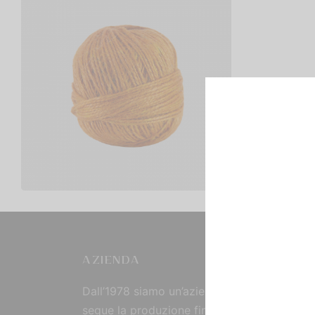
Iuta Naturale Colorata
€
3,00
Scegli
AZIENDA
Dall’1978 siamo un’azienda strutturata che
segue la produzione fin dall’origine, curand