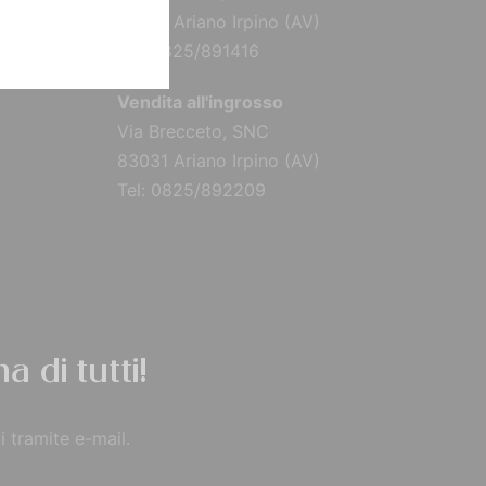
83031 Ariano Irpino (AV)
Tel: 0825/891416
Vendita all'ingrosso
Via Brecceto, SNC
83031 Ariano Irpino (AV)
Tel: 0825/892209
a di tutti!
i tramite e-mail.