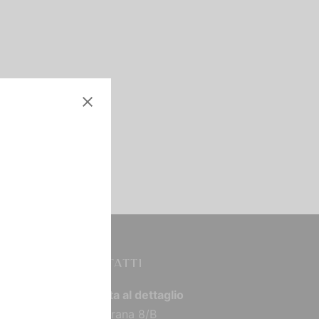
CONTATTI
Vendita al dettaglio
Via Torana 8/B