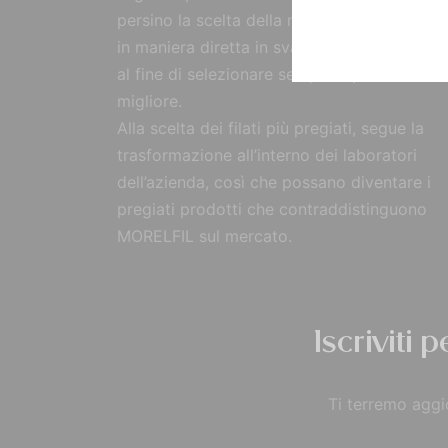
persino la scelta della materia prima, reperi
in maniera diretta in svariate parti del mon
al fine di selezionare sempre il prodotto
migliore.
Alla scelta dei filati più pregiati, segue la
trasformazione all’interno dei laboratori
dell’azienda, così che possano diventare i
pregiati prodotti che contraddistinguono
MORELFIL sul mercato.
Iscriviti 
Ti terremo aggio