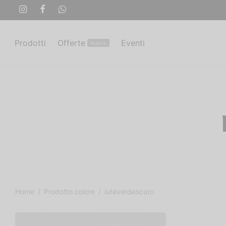
Prodotti
Offerte
Eventi
Nuovo
Home
/
Prodotto colore
/
iutaverdescuro