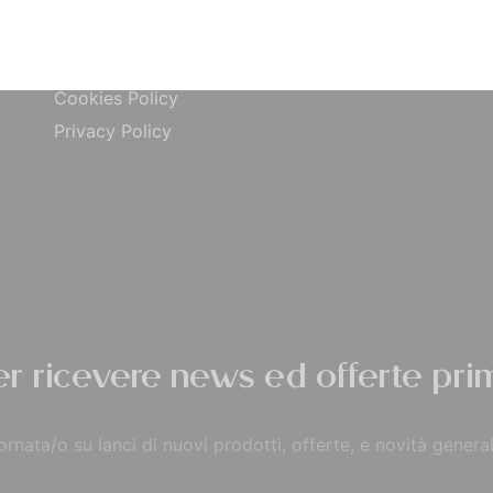
ta
Carta di Credito
Traccia Ordine
do
Contrassegno
Termini e condizioni
Cookies Policy
Privacy Policy
per ricevere news ed offerte prim
rnata/o su lanci di nuovi prodotti, offerte, e novità general