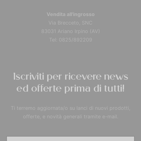
Vendita all'ingrosso
Via Brecceto, SNC
83031 Ariano Irpino (AV)
Tel: 0825/892209
Iscriviti per ricevere news
ed offerte prima di tutti!
Ti terremo aggiornata/o su lanci di nuovi prodotti,
offerte, e novità generali tramite e-mail.