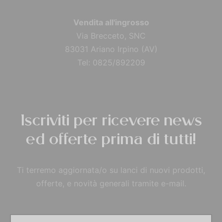
Vendita all'ingrosso
Via Brecceto, SNC
83031 Ariano Irpino (AV)
Tel: 0825/892209
Iscriviti per ricevere news
ed offerte prima di tutti!
Ti terremo aggiornata/o su lanci di nuovi prodotti,
offerte, e novità generali tramite e-mail.