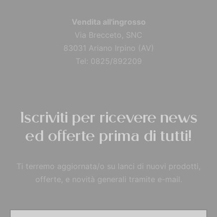
Vendita all'ingrosso
Via Brecceto, SNC
83031 Ariano Irpino (AV)
Tel: 0825/892209
Iscriviti per ricevere news
ed offerte prima di tutti!
Ti terremo aggiornata/o su lanci di nuovi prodotti,
offerte, e novità generali tramite e-mail.