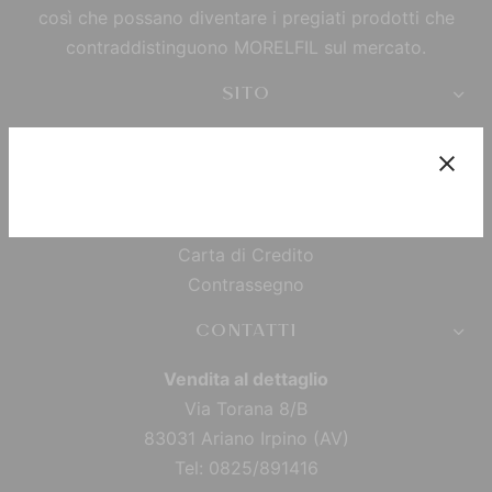
così che possano diventare i pregiati prodotti che
contraddistinguono MORELFIL sul mercato.
SITO
PAGAMENTI
Bonifico Bancario
Paypal
Carta di Credito
Contrassegno
CONTATTI
Vendita al dettaglio
Via Torana 8/B
83031 Ariano Irpino (AV)
Tel: 0825/891416