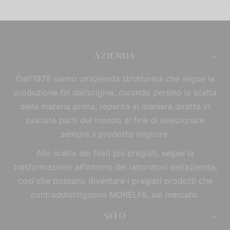
AZIENDA
Dall’1978 siamo un’azienda strutturata che segue la
produzione fin dall’origine, curando persino la scelta
della materia prima, reperita in maniera diretta in
svariate parti del mondo al fine di selezionare
sempre il prodotto migliore.
Alla scelta dei filati più pregiati, segue la
trasformazione all’interno dei laboratori dell’azienda,
così che possano diventare i pregiati prodotti che
contraddistinguono MORELFIL sul mercato.
SITO