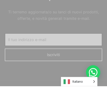
Ti terremo aggiornata/o su lanci di nuovi prodotti,
offerte, e novità generali tramite e-mail.
Italiano
© MORELFILSHOP SRLS 2022