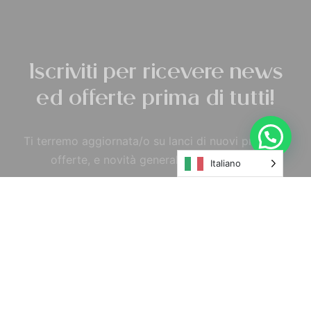
Iscriviti per ricevere news
ed offerte prima di tutti!
Ti terremo aggiornata/o su lanci di nuovi prodotti,
offerte, e novità generali tramite e-mail.
Italiano