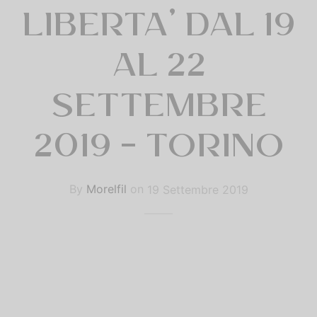
 Naturale Laminata Oro
LIBERTA’ DAL 19
o
% LANA MERINOS
AL 22
SETTEMBRE
2019 – TORINO
By
Morelfil
on
19 Settembre 2019