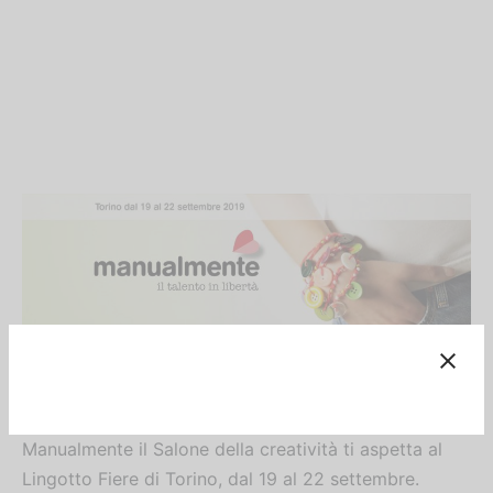
Manualmente il Salone della creatività ti aspetta al
Lingotto Fiere di Torino, dal 19 al 22 settembre.