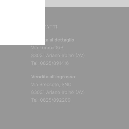
CONTATTI
Vendita al dettaglio
Via Torana 8/B
83031 Ariano Irpino (AV)
Tel: 0825/891416
Vendita all'ingrosso
Via Brecceto, SNC
83031 Ariano Irpino (AV)
Tel: 0825/892209