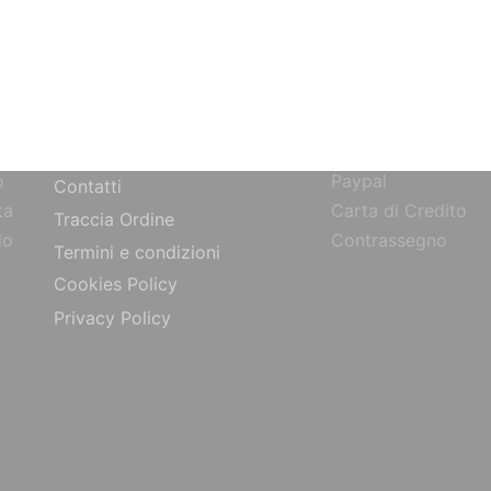
SITO
PAGAMENTI
Bonifico Bancario
Chi siamo
o
Paypal
Contatti
ta
Carta di Credito
Traccia Ordine
do
Contrassegno
Termini e condizioni
Cookies Policy
Privacy Policy