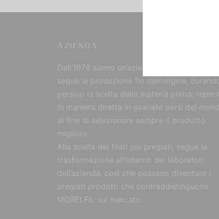
AZIENDA
Dall’1978 siamo un’azienda strutturata che
segue la produzione fin dall’origine, curand
persino la scelta della materia prima, reperi
in maniera diretta in svariate parti del mon
al fine di selezionare sempre il prodotto
migliore.
Alla scelta dei filati più pregiati, segue la
trasformazione all’interno dei laboratori
dell’azienda, così che possano diventare i
pregiati prodotti che contraddistinguono
MORELFIL sul mercato.