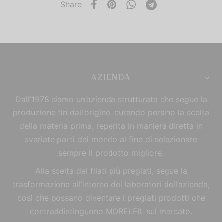
Share
AZIENDA
Dall’1978 siamo un’azienda strutturata che segue la
produzione fin dall’origine, curando persino la scelta
della materia prima, reperita in maniera diretta in
svariate parti del mondo al fine di selezionare
sempre il prodotto migliore.
Alla scelta dei filati più pregiati, segue la
trasformazione all’interno dei laboratori dell’azienda,
così che possano diventare i pregiati prodotti che
contraddistinguono MORELFIL sul mercato.