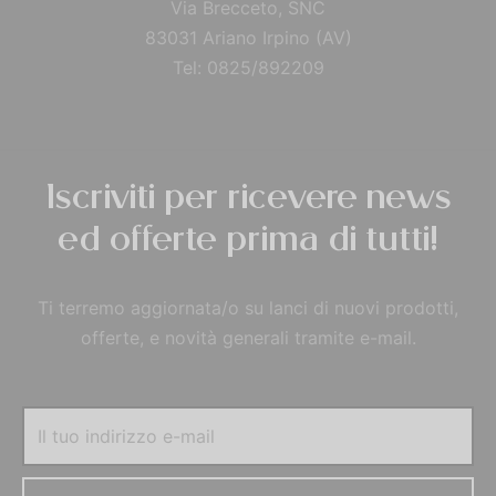
Via Brecceto, SNC
83031 Ariano Irpino (AV)
Tel: 0825/892209
Iscriviti per ricevere news
ed offerte prima di tutti!
Ti terremo aggiornata/o su lanci di nuovi prodotti,
offerte, e novità generali tramite e-mail.