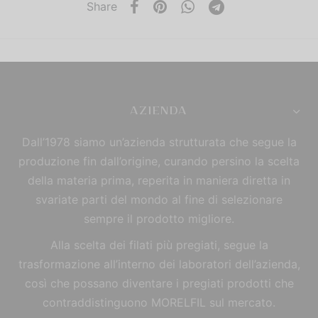
Share
AZIENDA
Dall’1978 siamo un’azienda strutturata che segue la
produzione fin dall’origine, curando persino la scelta
della materia prima, reperita in maniera diretta in
svariate parti del mondo al fine di selezionare
sempre il prodotto migliore.
Alla scelta dei filati più pregiati, segue la
trasformazione all’interno dei laboratori dell’azienda,
così che possano diventare i pregiati prodotti che
contraddistinguono MORELFIL sul mercato.