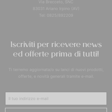
Via Brecceto, SNC
83031 Ariano Irpino (AV)
Tel: 0825/892209
Iscriviti per ricevere news
ed offerte prima di tutti!
Ti terremo aggiornata/o su lanci di nuovi prodotti,
offerte, e novità generali tramite e-mail.