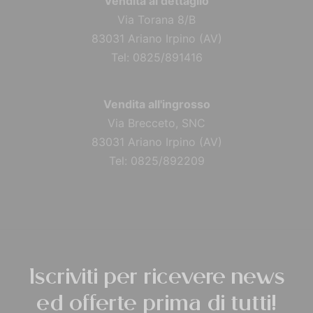
Vendita al dettaglio
Via Torana 8/B
83031 Ariano Irpino (AV)
Tel: 0825/891416
Vendita all'ingrosso
Via Brecceto, SNC
83031 Ariano Irpino (AV)
Tel: 0825/892209
Iscriviti per ricevere news
ed offerte prima di tutti!