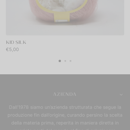
KID SILK
€
5,00
AZIENDA
Dall’1978 siamo un’azienda strutturata che segue la
produzione fin dall’origine, curando persino la scelta
della materia prima, reperita in maniera diretta in