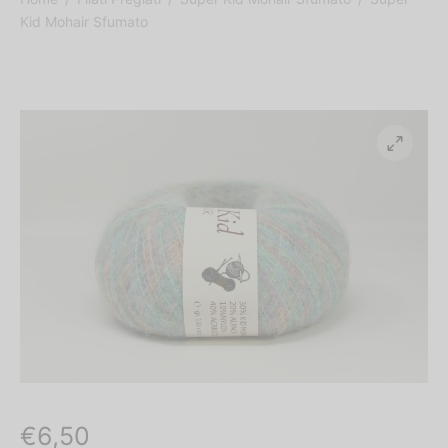
 Naturale Laminata Oro
Kid Mohair Sfumato
o
% LANA MERINOS
€
6,50