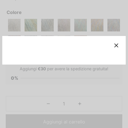
Colore
Aggiungi
€
30
per avere la spedizione gratuita!
0%
Aggiungi al carrello