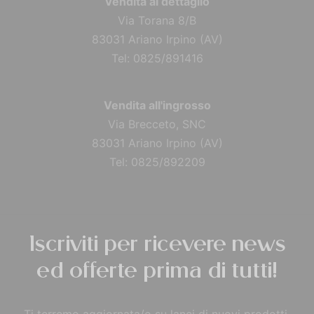
Vendita al dettaglio
Via Torana 8/B
83031 Ariano Irpino (AV)
Tel: 0825/891416
Vendita all'ingrosso
Via Brecceto, SNC
83031 Ariano Irpino (AV)
Tel: 0825/892209
Iscriviti per ricevere news
ed offerte prima di tutti!
Ti terremo aggiornata/o su lanci di nuovi prodotti,