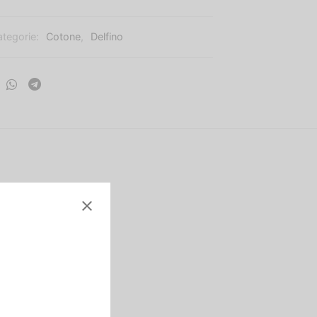
ategorie:
Cotone
,
Delfino