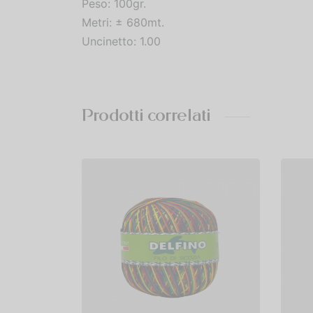
Peso: 100gr.
Metri: ± 680mt.
Uncinetto: 1.00
Prodotti correlati
Cotone Delfino Sfumato
Co
umato
Titolo 3
Ti
€
4,00
€