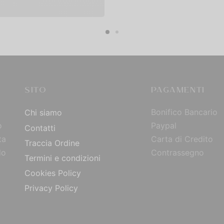
egli
SITO
PAGAMENTI
Bonifico Bancario
Chi siamo
o
Paypal
Contatti
ta
Carta di Credito
Traccia Ordine
do
Contrassegno
Termini e condizioni
Cookies Policy
Privacy Policy