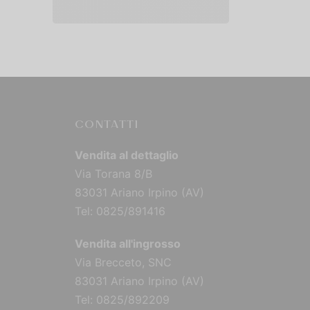
Scegli
Scegli
CONTATTI
Vendita al dettaglio
Via Torana 8/B
83031 Ariano Irpino (AV)
Tel: 0825/891416
Vendita all'ingrosso
Via Brecceto, SNC
83031 Ariano Irpino (AV)
Tel: 0825/892209