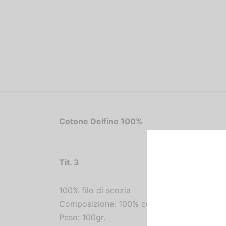
Cotone Delfino 100%
Tit.
3
100% filo di scozia
Composizione: 100% cotone
Peso: 100gr.