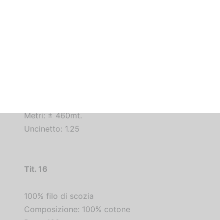
Tit.
8
100% filo di scozia
Composizione: 100% cotone
Peso: 100gr.
Metri: ± 460mt.
Uncinetto: 1.25
Tit.
16
100% filo di scozia
Composizione: 100% cotone