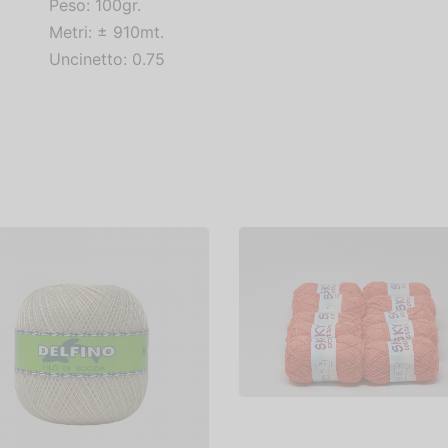
Peso: 100gr.
Metri: ± 910mt.
Uncinetto: 0.75
SKY COTTON –
CONFEZIONE DA
500GR.
€
10,00
Scegli
tone Delfino Colorato
t. 25
3,70