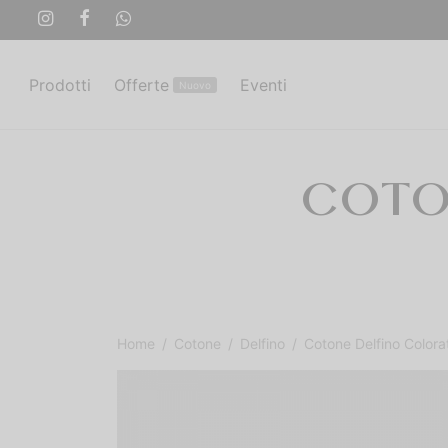
Prodotti
Offerte
Eventi
Nuovo
COTO
Home
/
Cotone
/
Delfino
/
Cotone Delfino Colora