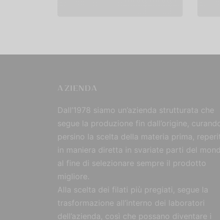
Scegli
Sc
AZIENDA
Dall’1978 siamo un’azienda strutturata che
segue la produzione fin dall’origine, curand
persino la scelta della materia prima, reperi
in maniera diretta in svariate parti del mon
al fine di selezionare sempre il prodotto
migliore.
Alla scelta dei filati più pregiati, segue la
trasformazione all’interno dei laboratori
dell’azienda, così che possano diventare i