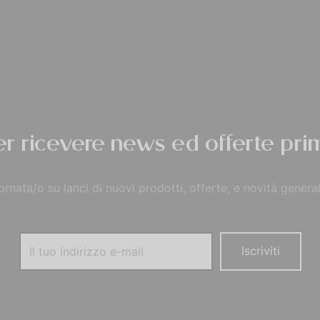
per ricevere news ed offerte prim
rnata/o su lanci di nuovi prodotti, offerte, e novità general