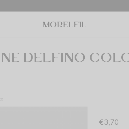
NE DELFINO COL
to
€
3,70