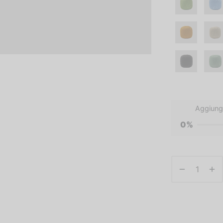
Aggiung
0%