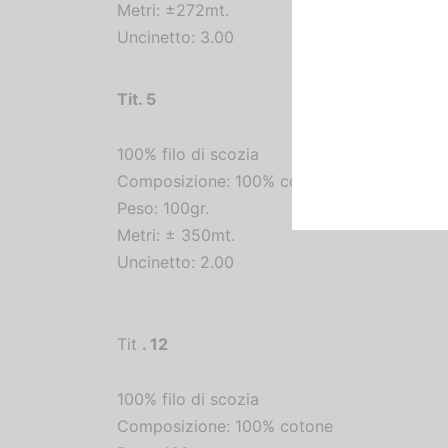
Metri: ±272mt.
Uncinetto: 3.00
Tit.
5
100% filo di scozia
Composizione: 100% cotone
Peso: 100gr.
Metri: ± 350mt.
Uncinetto: 2.00
Tit
.
12
100% filo di scozia
Composizione: 100% cotone