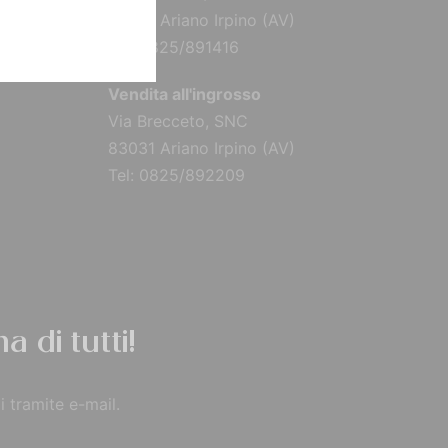
83031 Ariano Irpino (AV)
Tel: 0825/891416
Vendita all'ingrosso
Via Brecceto, SNC
83031 Ariano Irpino (AV)
Tel: 0825/892209
a di tutti!
i tramite e-mail.