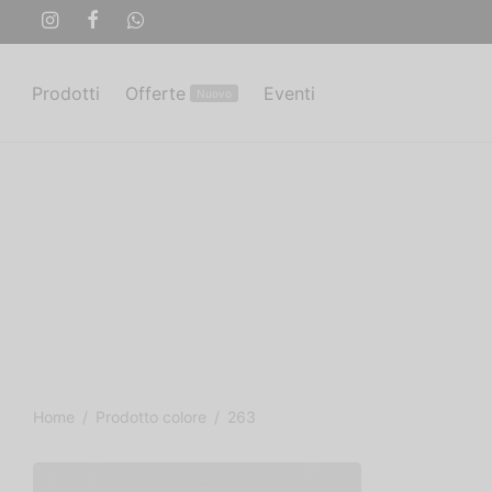
Prodotti
Offerte
Eventi
Nuovo
Home
/
Prodotto colore
/
263