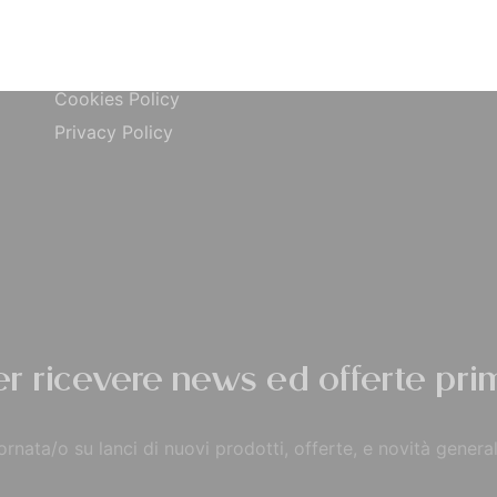
ta
Carta di Credito
Traccia Ordine
do
Contrassegno
Termini e condizioni
Cookies Policy
Privacy Policy
per ricevere news ed offerte prim
rnata/o su lanci di nuovi prodotti, offerte, e novità general