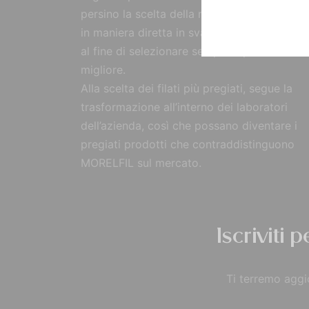
persino la scelta della materia prima, reperi
in maniera diretta in svariate parti del mon
al fine di selezionare sempre il prodotto
migliore.
Alla scelta dei filati più pregiati, segue la
trasformazione all’interno dei laboratori
dell’azienda, così che possano diventare i
pregiati prodotti che contraddistinguono
MORELFIL sul mercato.
Iscriviti 
Ti terremo aggio