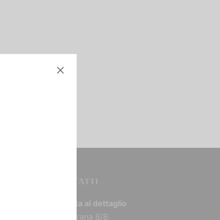
CONTATTI
Vendita al dettaglio
Via Torana 8/B