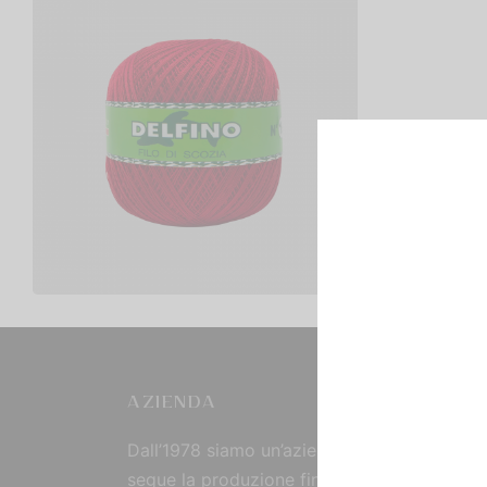
Cotone Delfino Colorato
€
3,70
Scegli
AZIENDA
Dall’1978 siamo un’azienda strutturata che
segue la produzione fin dall’origine, curand