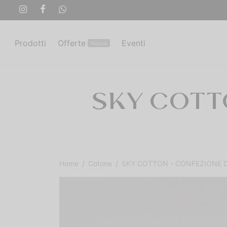
Prodotti
Offerte
Eventi
Nuovo
SKY COTT
Home
/
Cotone
/
SKY COTTON - CONFEZIONE D