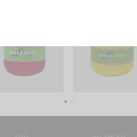
tone Delfino Colorato
Cotone Delfino Cablè 2
3,70
€
4,00
egli
Scegli