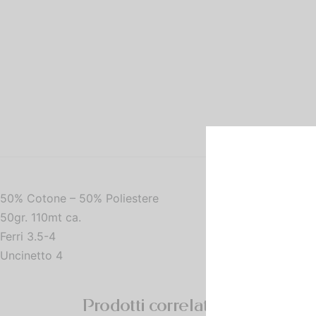
50% Cotone – 50% Poliestere
50gr. 110mt ca.
Ferri 3.5-4
Uncinetto 4
Prodotti correlati