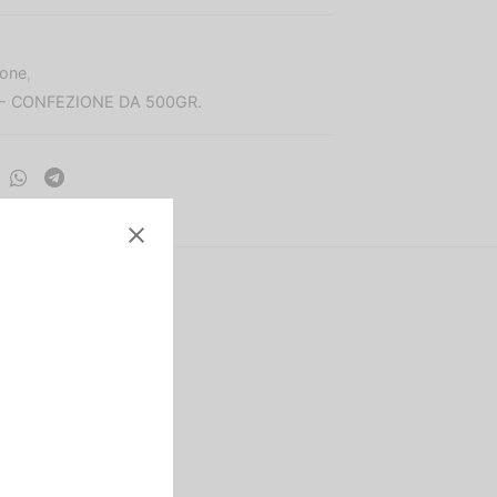
one
,
- CONFEZIONE DA 500GR.