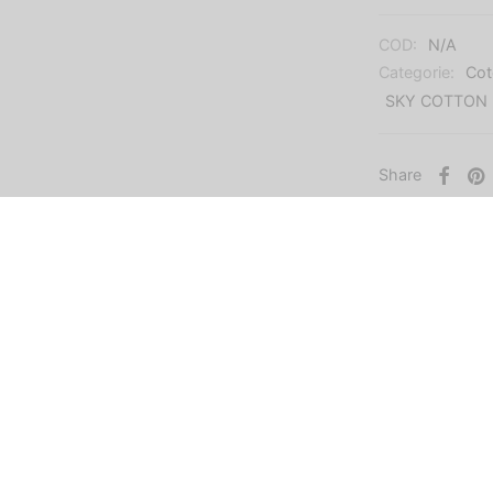
COD:
N/A
Categorie:
Cot
SKY COTTON 
Share