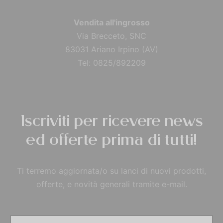
Vendita all'ingrosso
Via Brecceto, SNC
83031 Ariano Irpino (AV)
Tel: 0825/892209
Iscriviti per ricevere news
ed offerte prima di tutti!
Ti terremo aggiornata/o su lanci di nuovi prodotti,
offerte, e novità generali tramite e-mail.