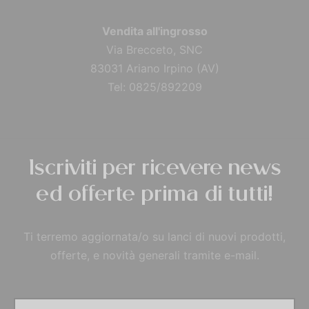
Vendita all'ingrosso
Via Brecceto, SNC
83031 Ariano Irpino (AV)
Tel: 0825/892209
Iscriviti per ricevere news
ed offerte prima di tutti!
Ti terremo aggiornata/o su lanci di nuovi prodotti,
offerte, e novità generali tramite e-mail.