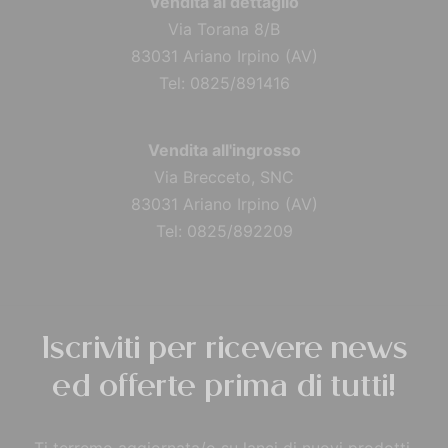
Vendita al dettaglio
Via Torana 8/B
83031 Ariano Irpino (AV)
Tel: 0825/891416
Vendita all'ingrosso
Via Brecceto, SNC
83031 Ariano Irpino (AV)
Tel: 0825/892209
Iscriviti per ricevere news
ed offerte prima di tutti!
Ti terremo aggiornata/o su lanci di nuovi prodotti,