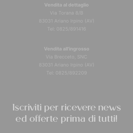
Vendita al dettaglio
Via Torana 8/B
83031 Ariano Irpino (AV)
Tel: 0825/891416
Vendita all'ingrosso
Via Brecceto, SNC
83031 Ariano Irpino (AV)
Tel: 0825/892209
Iscriviti per ricevere news
ed offerte prima di tutti!