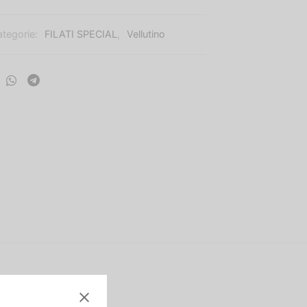
ategorie:
FILATI SPECIAL
,
Vellutino