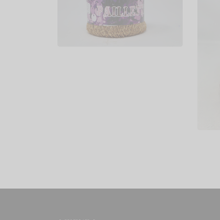
PAILLETTES
€
2,00
Scegli
C
d
€
Sc