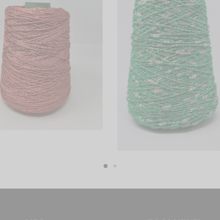
ordino 2mm – Rocche
a 400/ 500 GR C.A
7,00
Cordino Tripolino
egli
€
8,00
Scegli