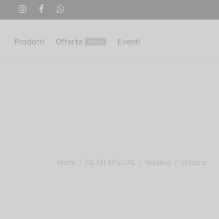
Prodotti
Offerte
Eventi
Nuovo
Home
/
FILATI SPECIAL
/
Vellutino
/
Vellutino