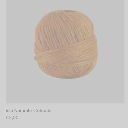
Iuta Naturale Colorata
€
3,00