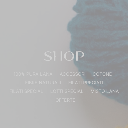
SHOP
100% PURA LANA
ACCESSORI
COTONE
FIBRE NATURALI
FILATI PREGIATI
FILATI SPECIAL
LOTTI SPECIAL
MISTO LANA
OFFERTE