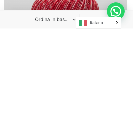
Italiano
Cotone Delfino Sfumato
€
4,00